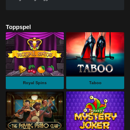
Slotshammer spelval
Kampanjer & Bonusar
Toppspel
Veckovis 10% Cashback
Leaderboard-turneringar
Regler och behörighet
Hur man får och använder Slots Hammer Promo Codes
Använda en kampanjkod steg-för-steg
Slots Hammer Mobile App Funktioner
Royal Spins
Taboo
Installerar på Android
Installerar på Ios
Slots Hammer Vip-program
Veckovis Cashback