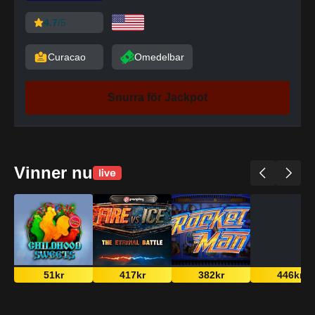
4.7
/5
Curacao
Omedelbar
Snurra för Jackpot
Vinner nu
51kr
417kr
382kr
446kr