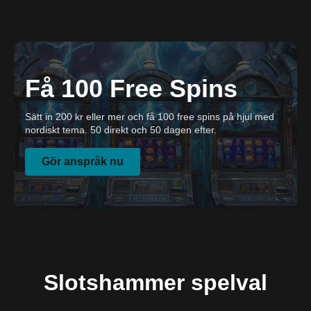
Få 100 Free Spins
Sätt in 200 kr eller mer och få 100 free spins på hjul med
nordiskt tema. 50 direkt och 50 dagen efter.
Gör anspråk nu
Slotshammer spelval