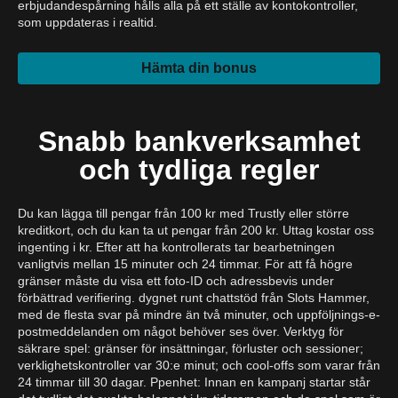
erbjudandespårning hålls alla på ett ställe av kontokontroller,
som uppdateras i realtid.
Hämta din bonus
Snabb bankverksamhet
och tydliga regler
Du kan lägga till pengar från 100 kr med Trustly eller större
kreditkort, och du kan ta ut pengar från 200 kr. Uttag kostar oss
ingenting i kr. Efter att ha kontrollerats tar bearbetningen
vanligtvis mellan 15 minuter och 24 timmar. För att få högre
gränser måste du visa ett foto-ID och adressbevis under
förbättrad verifiering. dygnet runt chattstöd från Slots Hammer,
med de flesta svar på mindre än två minuter, och uppföljnings-e-
postmeddelanden om något behöver ses över. Verktyg för
säkrare spel: gränser för insättningar, förluster och sessioner;
verklighetskontroller var 30:e minut; och cool-offs som varar från
24 timmar till 30 dagar. Ppenhet: Innan en kampanj startar står