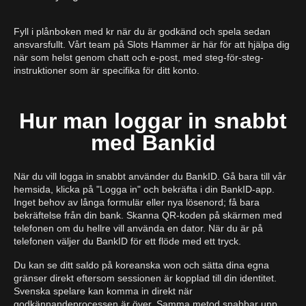
Fyll i plånboken med kr när du är godkänd och spela sedan
ansvarsfullt. Vårt team på Slots Hammer är här för att hjälpa dig
när som helst genom chatt och e-post, med steg-för-steg-
instruktioner som är specifika för ditt konto.
Hur man loggar in snabbt
med Bankid
När du vill logga in snabbt använder du BankID. Gå bara till vår
hemsida, klicka på "Logga in" och bekräfta i din BankID-app.
Inget behov av långa formulär eller nya lösenord; få bara
bekräftelse från din bank. Skanna QR-koden på skärmen med
telefonen om du hellre vill använda en dator. När du är på
telefonen väljer du BankID för ett flöde med ett tryck.
Du kan se ditt saldo på koreanska won och sätta dina egna
gränser direkt eftersom sessionen är kopplad till din identitet.
Svenska spelare kan komma in direkt när
godkännandeprocessen är över. Samma metod snabbar upp