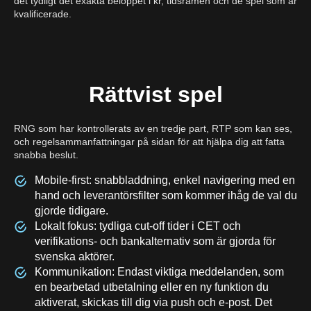
det tydligt det exakta beloppet i kr, tidsramen och de spel som är
kvalificerade.
Rättvist spel
RNG som har kontrollerats av en tredje part, RTP som kan ses,
och regelsammanfattningar på sidan för att hjälpa dig att fatta
snabba beslut.
Mobile-first: snabbladdning, enkel navigering med en
hand och leverantörsfilter som kommer ihåg de val du
gjorde tidigare.
Lokalt fokus: tydliga cut-off tider i CET och
verifikations- och bankalternativ som är gjorda för
svenska aktörer.
Kommunikation: Endast viktiga meddelanden, som
en bearbetad utbetalning eller en ny funktion du
aktiverat, skickas till dig via push och e-post. Det