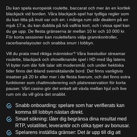
Du kan spela europeisk roulette, baccarat och mer än en kortlek
blackjack vid borden. Våra blackjack-spel har tydliga regler som
du kan titta på inuti var och en: i många rum står dealern på en
mjuk 17:a, du kan dubbla på två valfria kort, och i vissa spel kan
du ge upp. De flesta gränserna är mellan 10 kr och 10 000 kr.
För korta sessioner kan roulettefans välja grannkontroller,
racerbanelayouter och snabba snurr i lobbyn.
Vill du prata med riktiga människor? Våra livestudior streamar
roulette, blackjack och showliknande spel i HD med låg latens.
Vi byter rum där folk talar sitt modersmål, och under hektiska
tider finns det ibland svensktalande bord. Det finns vanligtvis
insatser på 20 kr eller mer i de flesta liverum, och det finns extra
funktioner som chattmoderering och platsreservation för korta
pauser. Vårt casino gör det enkelt att växla mellan hjul och live
rum om du vill göra det snabbt.
Snabb onboarding: spelare som har verifierats kan
komma till lobbyn nästan direkt.
Smart sökning: låter dig begränsa dina resultat med
RTP, volatilitet, leverantör och olika typer av bonusar.
Spelarens inställda gränser: Det är upp till dig att