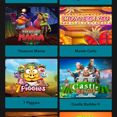
Jewels of India
Monte Carlo
7 Piggies
Castle Builder II