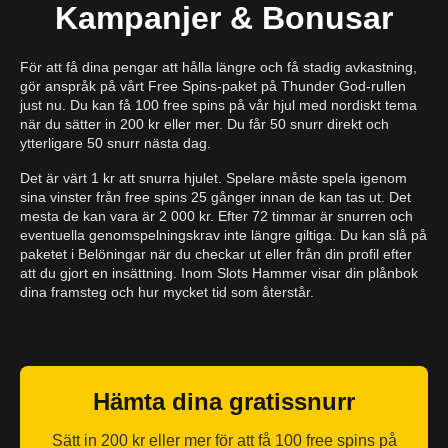
Kampanjer & Bonusar
För att få dina pengar att hålla längre och få stadig avkastning,
gör anspråk på vårt Free Spins-paket på Thunder God-rullen
just nu. Du kan få 100 free spins på vår hjul med nordiskt tema
när du sätter in 200 kr eller mer. Du får 50 snurr direkt och
ytterligare 50 snurr nästa dag.
Det är värt 1 kr att snurra hjulet. Spelare måste spela igenom
sina vinster från free spins 25 gånger innan de kan tas ut. Det
mesta de kan vara är 2 000 kr. Efter 72 timmar är snurren och
eventuella genomspelningskrav inte längre giltiga. Du kan slå på
paketet i Belöningar när du checkar ut eller från din profil efter
att du gjort en insättning. Inom Slots Hammer visar din plånbok
dina framsteg och hur mycket tid som återstår.
Hämta dina gratissnurr
Sätt in 200 kr eller mer för att få 100 free spins på