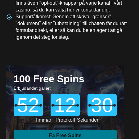
finns även "opt-out"-knappar på varje kanal i vårt
casino, så du kan välja hur vi kontaktar dig.
Supportåtkomst: Genom att skriva "gränser",
"dokument" eller "utbetalning" till chatten får du rätt
formulär direkt, eller så kan du be en agent att gå
igenom det steg för steg.
100 Free Spins
Erbjudandet gäller:
52
12
28
Timmar
Protokoll
Sekunder
Få Free Spins