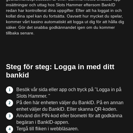
insättningar och uttag hos Slots Hammer eftersom BankID
redan har kontrollerat dina uppgifter. Efter att ha loggat in och
kollat dina spel kan du fortsätta. Oavsett hur mycket du spelar,
kommer vårt kasino automatiskt att logga ut dig för att hålla dig
säker. Gör det snabba godkännandet igen om du kommer
tillbaka senare.
Steg för steg: Logga in med ditt
bankid
Besök vår sida eller app och tryck på "Logga in på
Slots Hammer. "
På den här enheten väljer du BankID. På en annan
enhet väljer du BankID. Eller skanna QR-koden.
Använd din PIN-kod eller biometri för att godkänna
begäran i BankID-appen.
Tergå till fliken i webbläsaren.